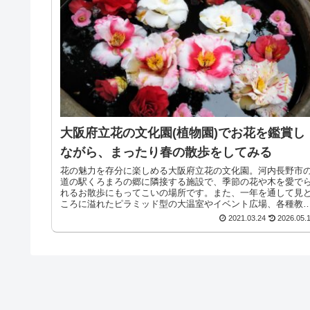
大阪府立花の文化園(植物園)でお花を鑑賞し
ながら、まったり春の散歩をしてみる
花の魅力を存分に楽しめる大阪府立花の文化園。河内長野市
道の駅くろまろの郷に隣接する施設で、季節の花や木を愛で
れるお散歩にもってこいの場所です。また、一年を通して見
ころに溢れたピラミッド型の大温室やイベント広場、各種教
や展示ができる...
2021.03.24
2026.05.