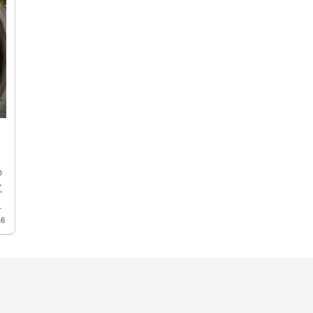
の
ら
ど
室
16