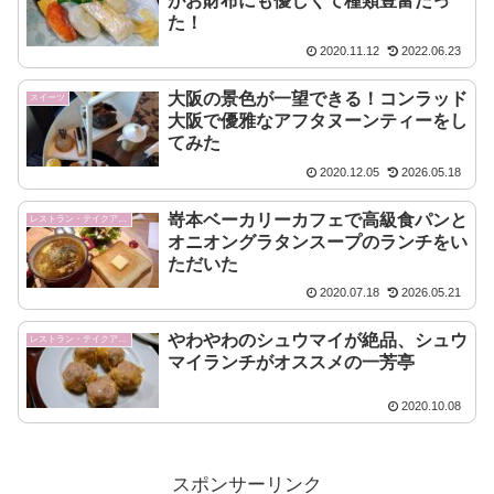
がお財布にも優しくて種類豊富だっ
た！
2020.11.12
2022.06.23
大阪の景色が一望できる！コンラッド
スイーツ
大阪で優雅なアフタヌーンティーをし
てみた
2020.12.05
2026.05.18
嵜本ベーカリーカフェで高級食パンと
レストラン・テイクアウト
オニオングラタンスープのランチをい
ただいた
2020.07.18
2026.05.21
やわやわのシュウマイが絶品、シュウ
レストラン・テイクアウト
マイランチがオススメの一芳亭
2020.10.08
スポンサーリンク