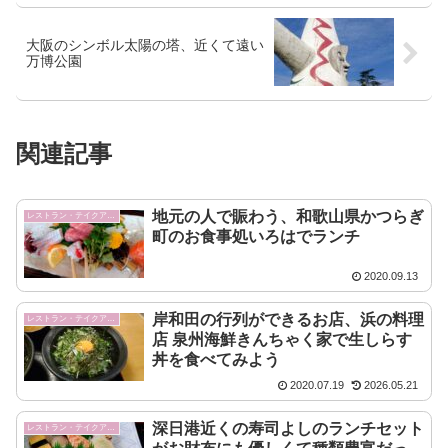
大阪のシンボル太陽の塔、近くて遠い
万博公園
関連記事
地元の人で賑わう、和歌山県かつらぎ
レストラン・テイクアウト
町のお食事処いろはでランチ
2020.09.13
岸和田の行列ができるお店、浜の料理
レストラン・テイクアウト
店 泉州海鮮きんちゃく家で生しらす
丼を食べてみよう
2020.07.19
2026.05.21
深日港近くの寿司よしのランチセット
レストラン・テイクアウト