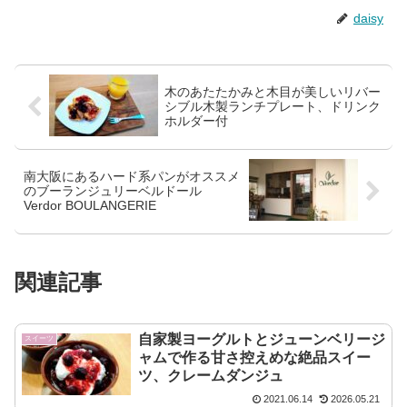
daisy
木のあたたかみと木目が美しいリバー
シブル木製ランチプレート、ドリンク
ホルダー付
南大阪にあるハード系パンがオススメ
のブーランジュリーベルドール
Verdor BOULANGERIE
関連記事
自家製ヨーグルトとジューンベリージ
スイーツ
ャムで作る甘さ控えめな絶品スイー
ツ、クレームダンジュ
2021.06.14
2026.05.21