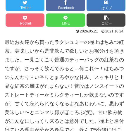
Twitter
Facebook
はてブ
Pocket
LINE
コピー
2026.05.21
2021.10.24
最近お友達から貰ったラクシュミーの極上はちみつ紅
茶。美味しいから是非飲んで欲しいとお裾分けを頂き
ました。一見ごくごく普通のティーバッグの紅茶なの
ですが、さっそく飲んでみると…何これ〜！はちみつ
のふんわり甘い香りとまろやかな甘み、スッキリと上
品な紅茶の風味がたまらない！普段はノンスイートの
ストレートティーかミルクティーしか飲まないのです
が、甘くて忘れられなくなるよなあじわいに、思わず
美味しい〜とニンマリ顔がほころぶ(笑)。甘い飲み物
がこんなにしっくり来るとは意外でした。極上と名付
けている理由が分かる逸品です。飲んで5分後にはこ