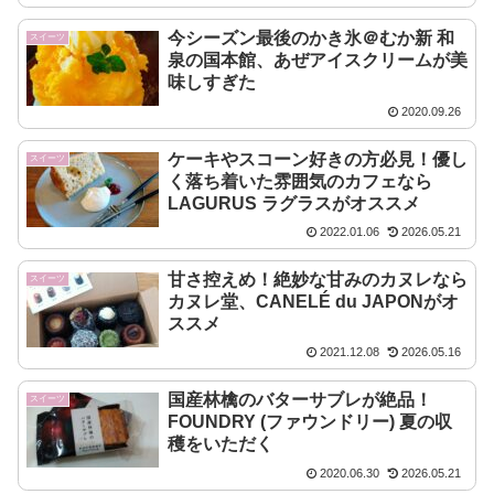
今シーズン最後のかき氷＠むか新 和
スイーツ
泉の国本館、あぜアイスクリームが美
味しすぎた
2020.09.26
ケーキやスコーン好きの方必見！優し
スイーツ
く落ち着いた雰囲気のカフェなら
LAGURUS ラグラスがオススメ
2022.01.06
2026.05.21
甘さ控えめ！絶妙な甘みのカヌレなら
スイーツ
カヌレ堂、CANELÉ du JAPONがオ
ススメ
2021.12.08
2026.05.16
国産林檎のバターサブレが絶品！
スイーツ
FOUNDRY (ファウンドリー) 夏の収
穫をいただく
2020.06.30
2026.05.21