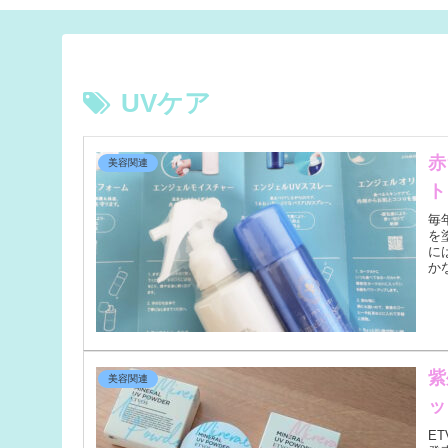
UVケア
赤
美容関連
ト
毎
を
に
か
紫
美容関連
ッ
E