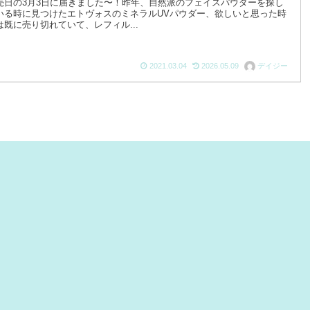
売日の3月3日に届きました〜！昨年、自然派のフェイスパウダーを探し
いる時に見つけたエトヴォスのミネラルUVパウダー、欲しいと思った時
は既に売り切れていて、レフィル...
2021.03.04
2026.05.09
デイジー