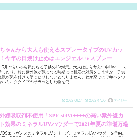
ちゃんから大人も使えるスプレータイプのUVカッ
！今年の日焼け止めはエンジェルUVスプレー
年5月ぐらいから気になる子供のUV対策。大人は自ら考え年中UVベース
塗ったり、特に紫外線が気になる時期には相応の対策をしますが、子供
は親が気を付けて塗ったりしないとなりません。わが家では毎年ベタつ
ないミルクタイプのサラッとした物を使...
2022.06.14
2022.07.05
デイジー
外線吸収剤不使用！SPF 50PA++++の高い紫外線カ
ト効果のミネラルUVパウダーで2021年夏の準備万端
TVOSエトヴォスのミネラルUVシリーズ、ミネラルUVパウダーを予約。