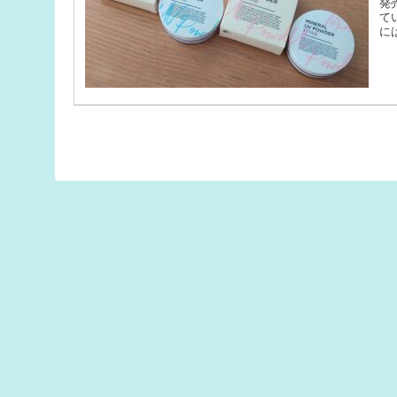
発
て
に