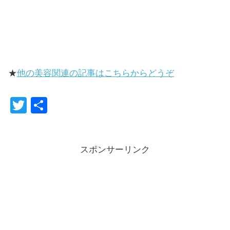
★
他の美容関連の記事はこちらからどうぞ
T
共
wi
有
tte
スポンサーリンク
r