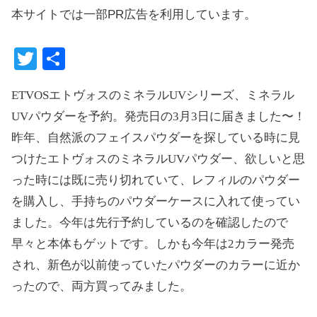
本サイトでは一部PR広告を利用しています。
T
共
wi
有
ETVOSエトヴォスのミネラルUVシリーズ、ミネラル
tte
UVパウダーを予約。発売日の3月3日に届きました〜！
r
昨年、自然派のフェイスパウダーを探している時に見
つけたエトヴォスのミネラルUVパウダー、欲しいと思
った時には既に売り切れていて、レフィルのパウダー
を購入し、手持ちのパウダーケースに入れて使ってい
ました。今年は先行予約しているのを確認したので
早々と本体もゲットです。しかも今年は2カラー発売
され、新色が以前使っていたパウダーのカラーに近か
ったので、両方買ってみました。