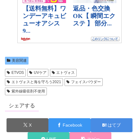
美容関連
ETVOS
UVケア
エトヴォス
エトヴォスと海を守ろう2021
フェイスパウダー
紫外線吸収剤不使用
シェアする
X
Facebook
はてブ
LINE
コピー