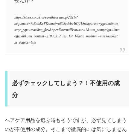
せんか？
https://etvos.com/sns/savetheoceancp/2021/?
argument=7sSmkKrP&dmai=a603cdebe46521&extparam=ygcam&mes
sage_type=tracking_flex&openExternalBrowser=1&utm_campaign=line
official&utm_content=210303_2_ms_1st_1&utm_medium=message&ut
m_source=line
必ずチェックしてしまう？！不使用の成
分
ヘアケア用品を選ぶ時もそうですが、必ず見てしまう
のが不使用の成分。そこまで徹底的には気にしません