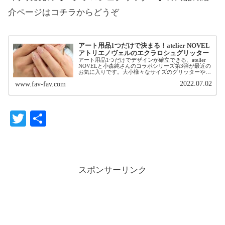
介ページはコチラからどうぞ
アート用品1つだけで決まる！atelier NOVEL
アトリエノヴェルのエクラロシュグリッター
アート用品1つだけでデザインが確立できる、atelier
NOVELと小森純さんのコラボシリーズ第3弾が最近の
お気に入りです。大小様々なサイズのグリッターやシ
ェル素材を、カラーの上に重ねるだけで手の込んだア
2022.07.02
www.fav-fav.com
ートに仕上がります。自分で色々なア...
T
共
wi
有
tte
r
スポンサーリンク