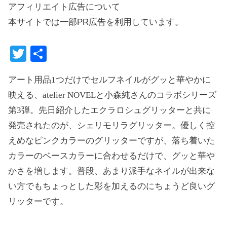
アフィリエイト広告について
本サイトでは一部PR広告を利用しています。
T
共
wi
有
アート用品1つだけでセルフネイルがグッと華やかに
tte
映える、atelier NOVELと小森純さんのコラボシリーズ
r
第3弾。先日紹介したエクラロシュグリッターと共に
発売されたのが、シェリモリラグリッター。優しく控
えめなピンクカラーのグリッターですが、落ち着いた
カラーのベースカラーに合わせるだけで、グッと華や
かさを増します。普段、あまり派手なネイルが出来な
い方でもちょっとした彩を加えるのにちょうど良いグ
リッターです。