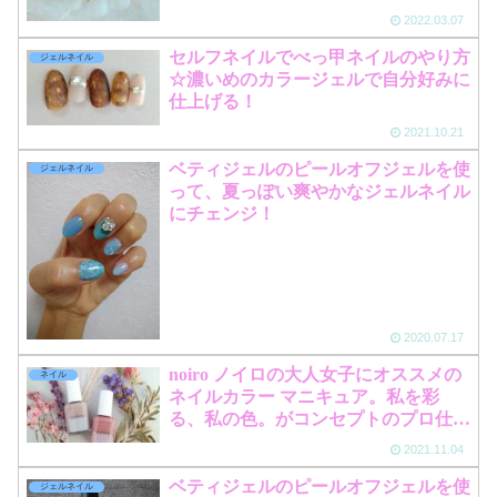
2022.03.07
セルフネイルでべっ甲ネイルのやり方
ジェルネイル
☆濃いめのカラージェルで自分好みに
仕上げる！
2021.10.21
ベティジェルのピールオフジェルを使
ジェルネイル
って、夏っぽい爽やかなジェルネイル
にチェンジ！
2020.07.17
noiro ノイロの大人女子にオススメの
ネイル
ネイルカラー マニキュア。私を彩
る、私の色。がコンセプトのプロ仕様
のブランド！
2021.11.04
ベティジェルのピールオフジェルを使
ジェルネイル