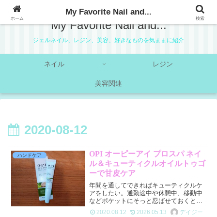
My Favorite Nail and...
ホーム
検索
My Favorite Nail and...
ジェルネイル、レジン、美容、好きなものを気ままに紹介
ネイル
レジン
美容関連
2020-08-12
OPI オーピーアイ プロスパ ネイ
ハンドケア
ル＆キューティクルオイルトゥゴ
ーで甘皮ケア
年間を通してできればキューティクルケ
アをしたい。通勤途中や休憩中、移動中
などポケットにそっと忍ばせておくと、
気が付いた時にケアできるOPIのプロス
2020.08.12
2026.05.13
デイジー
パネイル＆キューティクルオイルトゥー