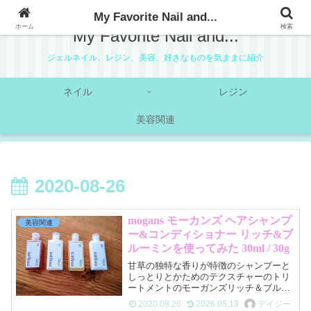
My Favorite Nail and...
ホーム
検索
My Favorite Nail and...
ジェルネイル、レジン、美容、好きなものを気ままに紹介
ネイル
レジン
美容関連
2020-08-26
mogans モーカンズ ヘアシャンプ
美容関連
ー&コンディショナー リッチ&ブ
ルーミンを使ってみた 30ml / 30g
甘草の独特な香りが特徴のシャンプーと
しっとりとかためのテクスチャーのトリ
ートメントのモーガンズリッチ＆ブルー
ミン。サラリと落ち着く仕上がりのこち
2020.08.26
2026.05.13
デイジー
らは油分多めの頭皮の方へおススメした