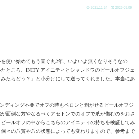
2021.11.24
2026.05.09
を使い始めてもう直ぐ丸2年、いよいよ無くなりそうなの
ところ、INITY アイニティとシャレドワのピールオフジェ
てみたらどう？」と小分けにして送ってくれました。本当にあ
、サンディング不要でオフの時もペロンと剥がせるピールオフジ
業が面倒な方やなるべくアセトンでのオフで爪が傷むのをおさ
るピールオフの中からこちらのアイニティの持ちを検証してみ
、個々の爪質や爪の状態によっても変わりますので、参考まで