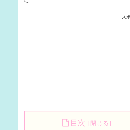
に！
ス
目次