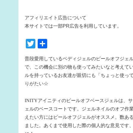
アフィリエイト広告について
本サイトでは一部PR広告を利用しています。
T
共
wi
有
普段愛用しているベディジェルのピールオフジェル
tte
で、この機会に別の物も使ってみたいなと考えていた
r
ルを持っているお友達が親切にも「ちょっと使っ
りがたい☆
INITYアイニティのピールオフベースジェルは
ェルのベースコートです。ジェルネイルのオフ作
えたい方にはピールオフジェルがオススメ。数あ
ました。あくまで使用した際の個人的な意見です