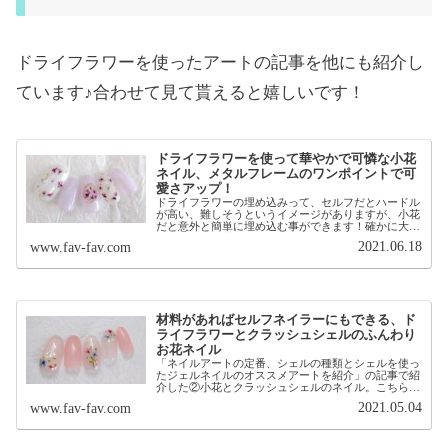
ドライフラワーを使ったアートの記事を他にも紹介し
ています♪合わせて見て貰えると嬉しいです！
ドライフラワーを使って華やかで可憐な小花
ネイル、メタルフレームのワンポイントで可
愛さアップ！
ドライフラワーの埋め込みって、セルフだとハードル
が高い、難しそうというイメージがありますが、小花
だと意外と簡単に埋め込む事ができます！確かに大き
い花、例えば紫陽花だと埋め込む時に浮いてきたりし
2021.06.18
www.fav-fav.com
ますが、2〜3ミリの小花は浮きもなく貼り付きやす...
材料があればセルフネイラーにもできる、ド
ライフラワーとクラッシュシェルのふんわり
お花ネイル
「ネイルアートの定番、シェルの種類とシェルを使っ
たジェルネイルのオススメアートを紹介」の記事で紹
介した②小花とクラッシュシェルのネイル。こちらで
使ったアイテムや使い方など詳細部分を紹介したいと
2021.05.04
www.fav-fav.com
思います。扱いが難しそうなドライフラワーも小花
だ...