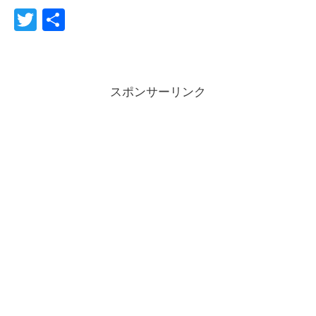
T
共
wi
有
tte
r
スポンサーリンク