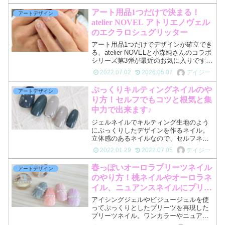
ー。優しく控えめなピンクカラーのグリ
アート用品1つだけで決まる！
アートデザイン
ッターです...
atelier NOVEL アトリエノヴェル
のエクラロシュグリッター
アート用品1つだけでデザインが確立でき
る、atelier NOVELと小森純さんのコラボ
シリーズ第3弾が最近のお気に入りです。
大小様々なサイズのグリッターやシェル
2022.07.02
2026.05.07
デイジー
素材を、カラーの上に重ねるだけで手の
込んだアートに仕上がります。自分で
ぷっくりキルティングネイルのや
アートデザイン
色々なア...
り方！セルフでもコツと根気と集
中力で出来ます♪
ジェルネイルでキルティング生地のよう
にぷっくりしたデザインを作るネイル。
立体感のあるネイルなので、セルフネイ
ルでは一見難しそうに見えますが、コツ
2022.01.29
2022.07.05
デイジー
と集中力と根気があれば意外と簡単にで
きます。カラーを変えればキュートな仕
春っぽいオーロラプリーツネイル
アートデザイン
上がりにも、上品な仕上が...
のやり方！桃ネイルやオーロラネ
イル、ニュアンスネイルにプリー
ツを重ねて可愛めネイルに。
アイシングジェルやビジュージェルを使
ってぷっくりとしたプリーツを再現した
プリーツネイル。ワンカラーやニュアン
スネイル、オーロラネイルなど既存のア