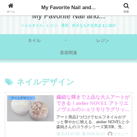
My Favorite Nail and...
ホーム
検索
My Favorite Nail and...
ジェルネイル、レジン、美容、好きなものを気ままに紹介
ネイル
レジン
美容関連
ネイルデザイン
繊細な輝きで上品な大人アートが
アートデザイン
できる！atelier NOVEL アトリエ
ノヴェルのシェリモリラグリッタ
ー
アート用品1つだけでセルフネイルがグ
ッと華やかに映える、atelier NOVELと小
森純さんのコラボシリーズ第3弾。先日
紹介したエクラロシュグリッターと共に
2022.07.06
2026.05.07
デイジー
発売されたのが、シェリモリラグリッタ