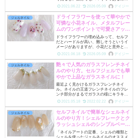
スフレンチ。前回ネイルアートしたガラ
2021.06.22
2026.05.09
デイジー
スフレンチのやり方をアレンジして、オ
ーロラのうるうるネイルも加えたキラキ
ドライフラワーを使って華やかで
ジェルネイル
ラのガラスフレンチ、オー...
可憐な小花ネイル、メタルフレー
ムのワンポイントで可愛さアッ
プ！
ドライフラワーの埋め込みって、セルフ
だとハードルが高い、難しそうというイ
メージがありますが、小花だと意外と簡
単に埋め込む事ができます！確かに大き
2021.06.18
2026.05.09
デイジー
い花、例えば紫陽花だと埋め込む時に浮
いてきたりしますが、2〜3ミリの小花は
艶々で人気のガラスフレンチネイ
ジェルネイル
浮きもなく貼り付きやす...
ルのやり方。セルフジェルでも華
やかで上品なガラスネイルに！
最近よく見かけるガラスフレンチネイ
ル。ネイルの王道フレンチネイルのフレ
ンチ部分がまるでガラスの様にキラキラ
と輝くこのネイル、色んなガラスフレン
2021.05.18
2022.02.22
デイジー
チの写真を見てシンプルでカワイイ、ネ
イルアートをやってみたいなぁと思いま
セルフネイルで簡単なシェルネイ
ジェルネイル
した！昔はフレンチ用のホワ...
ルのやり方！シェルフレークとク
ラッシュシェルのシンプルベージ
ュの控えめ大人ネイル
「ネイルアートの定番、シェルの種類と
シェルを使ったジェルネイルのオススメ