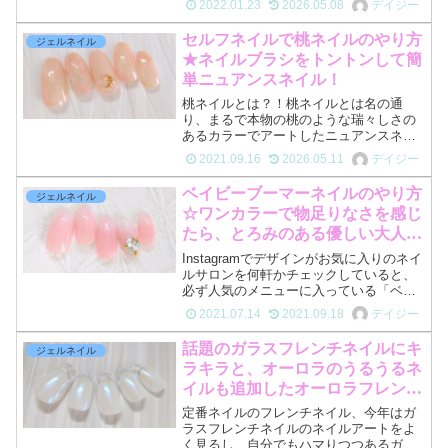
2022.01.23
2026.05.08
デイジー
ートに追加するだけで、雰囲気がガラッ
と変わります！マーメイドネイルなどセ
セルフネイルで桃ネイルのやり方
ジェルネイル
ルフネイルでは少しハード...
★ネイルブラシをトントンして簡
単ニュアンスネイル！
桃ネイルとは？！桃ネイルとは名の通
り、まるで本物の桃のような瑞々しさの
あるカラーでアートしたニュアンスネイ
ル。水滴アートで立体感を出し更に本物
2021.09.16
2026.05.11
デイジー
感を醸し出すネイルも流行りですね。薄
いピーチピンクや濃いめのピンクを使っ
ベイビーブーマーネイルのやり方
ジェルネイル
て、自分好みや肌馴染みの良...
☆ワンカラーで物足りなさを感じ
たら、とろみのある優しい大人グ
ラデーションに挑戦！
Instagramでデザインがお気に入りのネイ
ルサロンを何軒かチェックしていると、
必ず人気のメニューに入っている「ベイ
ビーブーマー」ネイル。見つける度に気
2021.07.14
2021.09.18
デイジー
になる気になる〜何か惹きつけられるネ
イルアートなのです。美しいもの可愛い
話題のガラスフレンチネイルにキ
ジェルネイル
ものを見ると、...
ラキラと、オーロラのうるうるネ
イルも追加したオーロラフレン
チ、セルフジェルネイルのやり方
定番ネイルのフレンチネイル、今年はガ
ラスフレンチネイルのネイルアートをよ
く見るし、自分でもハマりつつあるガラ