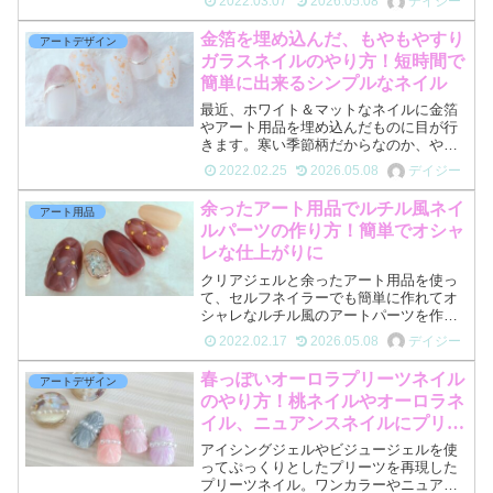
2022.03.07
2026.05.08
デイジー
ズンをミックスしたような”うにうに＆ぷ
っくりのミラーネイルと押し花を使った
金箔を埋め込んだ、もやもやすり
アートデザイン
柔らかい温かみのある...
ガラスネイルのやり方！短時間で
簡単に出来るシンプルなネイル
最近、ホワイト＆マットなネイルに金箔
やアート用品を埋め込んだものに目が行
きます。寒い季節柄だからなのか、やっ
てみたい物は忘れないうちに形にしてみ
2022.02.25
2026.05.08
デイジー
ようと思います。プロがやる手の込んだ
ものではありませんが、セルフでなんと
余ったアート用品でルチル風ネイ
アート用品
な～く簡単にできるもやー...
ルパーツの作り方！簡単でオシャ
レな仕上がりに
クリアジェルと余ったアート用品を使っ
て、セルフネイラーでも簡単に作れてオ
シャレなルチル風のアートパーツを作成
します。工程もとってもシンプルなが
2022.02.17
2026.05.08
デイジー
ら、アートのワンポイントに使うとグッ
とネイルアートが映えるので作っておい
春っぽいオーロラプリーツネイル
アートデザイン
て損はありません！またシー...
のやり方！桃ネイルやオーロラネ
イル、ニュアンスネイルにプリー
ツを重ねて可愛めネイルに。
アイシングジェルやビジュージェルを使
ってぷっくりとしたプリーツを再現した
プリーツネイル。ワンカラーやニュアン