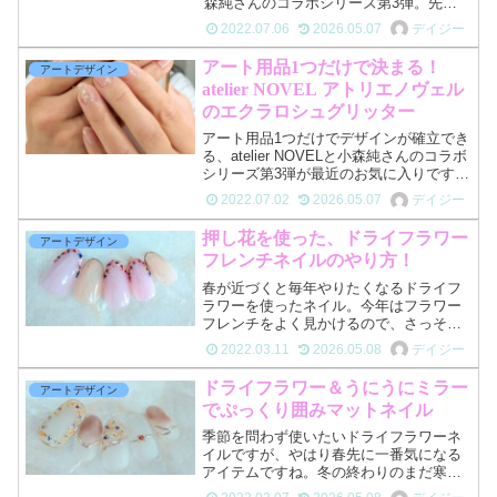
森純さんのコラボシリーズ第3弾。先日
紹介したエクラロシュグリッターと共に
2022.07.06
2026.05.07
デイジー
発売されたのが、シェリモリラグリッタ
ー。優しく控えめなピンクカラーのグリ
アート用品1つだけで決まる！
アートデザイン
ッターです...
atelier NOVEL アトリエノヴェル
のエクラロシュグリッター
アート用品1つだけでデザインが確立でき
る、atelier NOVELと小森純さんのコラボ
シリーズ第3弾が最近のお気に入りです。
大小様々なサイズのグリッターやシェル
2022.07.02
2026.05.07
デイジー
素材を、カラーの上に重ねるだけで手の
込んだアートに仕上がります。自分で
押し花を使った、ドライフラワー
アートデザイン
色々なア...
フレンチネイルのやり方！
春が近づくと毎年やりたくなるドライフ
ラワーを使ったネイル。今年はフラワー
フレンチをよく見かけるので、さっそく
やってみようと思います。ドライフラワ
2022.03.11
2026.05.08
デイジー
ーのフレンチは、子供の卒園式、卒業
式、入学式のあるママさん向けにも良い
ドライフラワー＆うにうにミラー
アートデザイン
ですし、大学生の卒業式や入...
でぷっくり囲みマットネイル
季節を問わず使いたいドライフラワーネ
イルですが、やはり春先に一番気になる
アイテムですね。冬の終わりのまだ寒い
季節から季節の変わり目に向けた、”シー