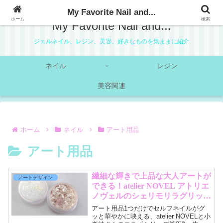
My Favorite Nail and...
ホーム
検索
My Favorite Nail and...
ジェルネイル、レジン、美容、好きなものを気ままに紹介
ネイル
レジン
美容関連
ホーム
ネイル
アート用品
アート用品
繊細な輝きで上品な大人アートが
アートデザイン
できる！atelier NOVEL アトリエ
ノヴェルのシェリモリラグリッタ
ー
アート用品1つだけでセルフネイルがグ
ッと華やかに映える、atelier NOVELと小