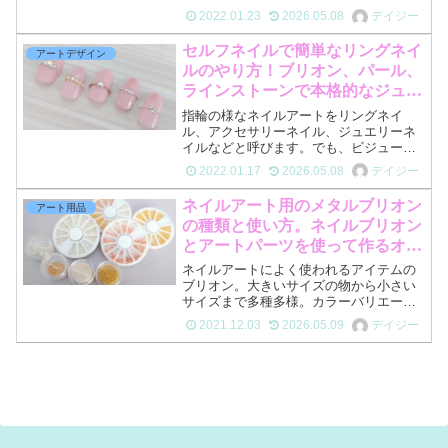
スネイル、オーロラネイルなど既存のア
2022.01.23
2026.05.08
デイジー
ートに追加するだけで、雰囲気がガラッ
と変わります！マーメイドネイルなどセ
セルフネイルで簡単なリングネイ
アートデザイン
ルフネイルでは少しハード...
ルのやり方！ブリオン、パール、
ラインストーンで本格的なジュエ
リーネイルに
指輪の様なネイルアートをリングネイ
ル、アクセサリーネイル、ジュエリーネ
イルなどと呼びます。でも、ビジュージ
ェルなどでリング部分を描くのはセルフ
2022.01.17
2026.05.08
デイジー
ネイラーにはハードルが高いかも・・・
そんなセルフネイラーさんにも是非やっ
ネイルアート用のメタルブリオン
アート用品
て欲しい方法を今回ご紹介し...
の種類と使い方。ネイルブリオン
とアートパーツを使って作るオリ
ジナルのアクセサリーネイル
ネイルアートによく使われるアイテムの
ブリオン。大きいサイズの物から小さい
サイズまで多種多様。カラーバリエーシ
ョンもメタル系の物からクリア感のある
2021.12.03
2026.05.09
デイジー
物やカラーの付いたものまで様々な種類
があります。今回はブリオンと色々なサ
イズのブリオンを使ったア...